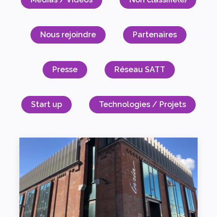
Nous rejoindre
Partenaires
Presse
Réseau SATT
Start up
Technologies / Projets