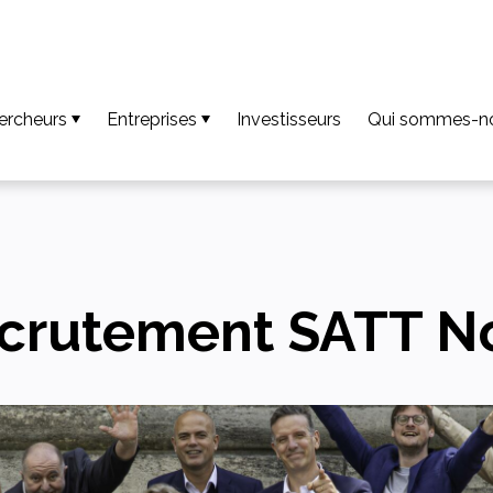
ercheurs
Entreprises
Investisseurs
Qui sommes-n
ur que vos résultats deviennent une invention
Accéder aux technologies disponibles
Notre équipe
r faire de votre invention une innovation
Découvrez notre accompagnement
Missions
r que votre innovation soit créatrice de valeur
Accéder aux compétences des plateformes
Nos valeurs
écharger le guide et les fiches chercheurs
Projets Europé
crutement SATT N
pels à projets / AMI
Nos actualités
Téléchargemen