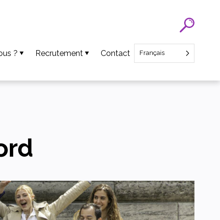
ous ?
Recrutement
Contact
Français
Recrutement SATT Nord
Recrutement CEO Startup
ens
ord
ts