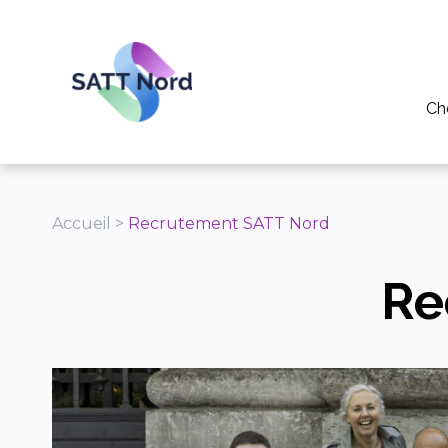
Panneau de gestion des cookies
Ch
Po
Pou
Accueil
>
Recrutement SATT Nord
Pou
Tél
Re
Ap