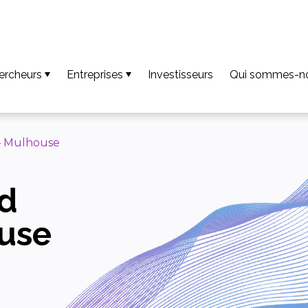
ercheurs
Entreprises
Investisseurs
Qui sommes-n
ur que vos résultats deviennent une invention
Accéder aux technologies disponibles
Notre équipe
r faire de votre invention une innovation
Découvrez notre accompagnement
Missions
– Mulhouse
r que votre innovation soit créatrice de valeur
Accéder aux compétences des plateformes
Nos valeurs
nd
écharger le guide et les fiches chercheurs
Projets Europé
pels à projets / AMI
Nos actualités
use
Téléchargemen