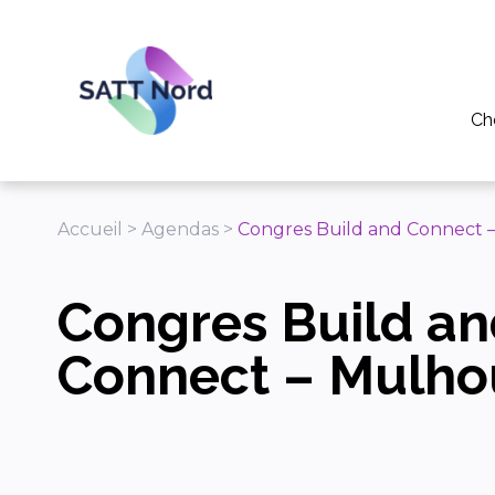
Panneau de gestion des cookies
Ch
Po
Pou
Accueil
>
Agendas
>
Congres Build and Connect 
Pou
Congres Build a
Tél
Ap
Connect – Mulho