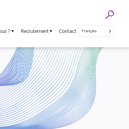
ous ?
Recrutement
Contact
Français
Recrutement SATT Nord
Recrutement CEO Startup
ens
ts