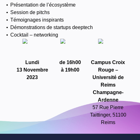
•
Présentation de l’écosystème
•
Session de pitchs
•
Témoignages inspirants
•
Démonstrations de startups deeptech
•
Cocktail – networking
Lundi
de 16h00
Campus Croix
13 Novembre
à 19h00
Rouge –
2023
Université de
Reims
Champagne-
Ardenne
57 Rue Pierre
Taittinger, 51100
Reims