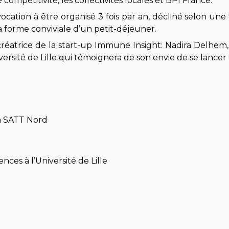
 compétitivité, les collectivités locales et BPI France.
 vocation à être organisé 3 fois par an, décliné selon 
a forme conviviale d’un petit-déjeuner.
 créatrice de la start-up Immune Insight: Nadira Delhem,
versité de Lille qui témoignera de son envie de se lancer 
la SATT Nord
ces à l’Université de Lille