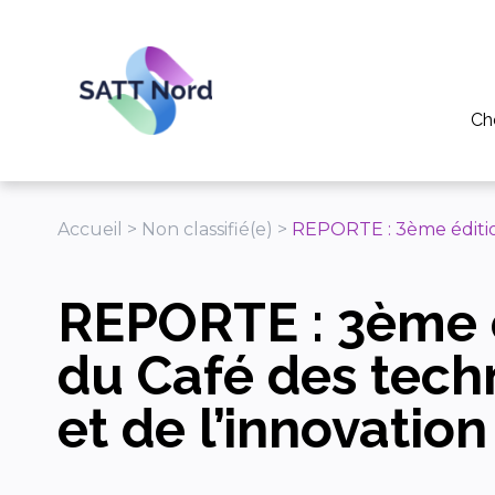
Panneau de gestion des cookies
Ch
Po
Pou
Accueil
>
Non classifié(e)
>
REPORTE : 3ème édition
Pou
REPORTE : 3ème 
Tél
Ap
du Café des tech
et de l’innovation