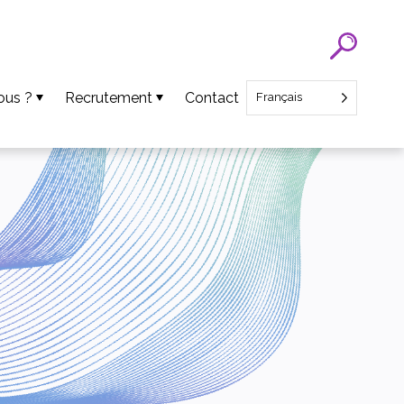
ous ?
Recrutement
Contact
Français
Recrutement SATT Nord
Recrutement CEO Startup
ens
ts