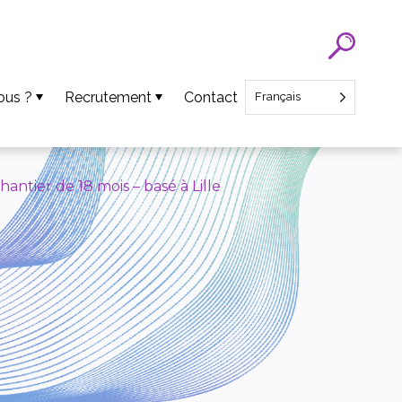
ous ?
Recrutement
Contact
Français
Recrutement SATT Nord
Recrutement CEO Startup
antier de 18 mois – basé à Lille
ens
ts