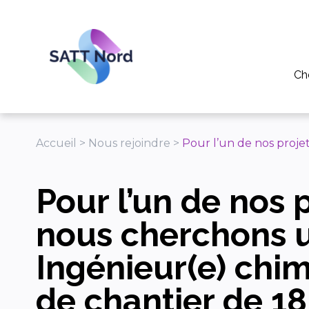
Panneau de gestion des cookies
Ch
Po
Pou
Accueil
>
Nous rejoindre
>
Pour l’un de nos projet
Pou
Pour l’un de nos 
Tél
Ap
nous cherchons u
Ingénieur(e) chim
de chantier de 18