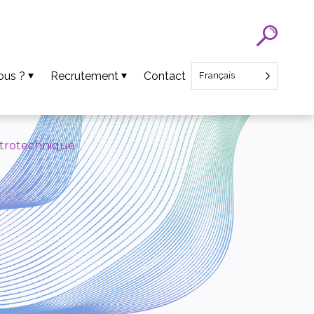
ous ?
Recrutement
Contact
Français
Recrutement SATT Nord
Recrutement CEO Startup
ctrotechnique
ens
ts