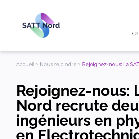
Panneau de gestion des cookies
Ch
Po
Pou
Accueil
>
Nous rejoindre
>
Rejoignez-nous: La SA
Pou
Rejoignez-nous: 
Tél
Ap
Nord recrute de
ingénieurs en ph
en Electrotechni