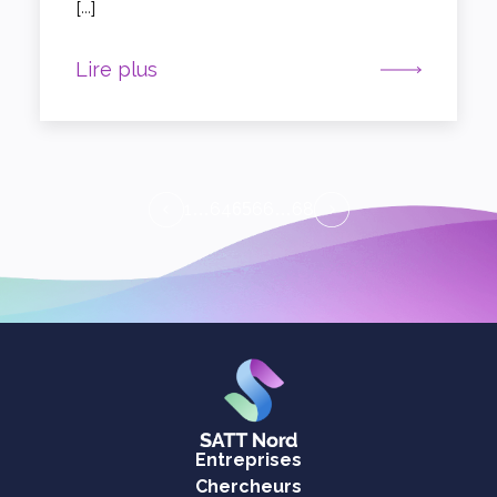
[…]
Lire plus
1
64
66
68
…
65
…
Entreprises
Chercheurs