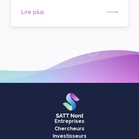
Lire plus
1
64
66
68
…
65
…
Entreprises
Chercheurs
Investisseurs