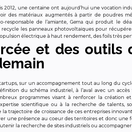
s 2012, une centaine ont aujourd’hui une vocation indus
oir des matériaux augmentés à partir de poudres mét
o-responsable de l’amiante,
Gema
qui produit le déa
 recycle les panneaux photovoltaïques pour récupér
opulsion électrique à haut rendement, des foils très pe
rcée et des outils 
 demain
 startups, sur un accompagnement tout au long du cycle d
inition du schéma industriel, à l’aval avec un accès fa
breux programmes visant à renforcer la création et
expertise scientifique ou à la recherche de talents, 
e la trajectoire de croissance de ces entreprises innovant
rer une présence au coeur des territoires et donc une f
 soutenir la recherche de sites industriels ou accompagne