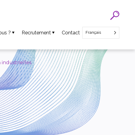
ous ?
Recrutement
Contact
Français
Recrutement SATT Nord
Recrutement CEO Startup
 industrielles
ens
ts