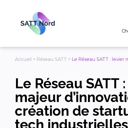
Panneau de gestion des cookies
Ch
Po
Pou
Accueil
>
Réseau SATT
>
Le Réseau SATT : levier 
Pou
Le Réseau SATT : 
Tél
Ap
majeur d’innovati
création de star
tech industrielles