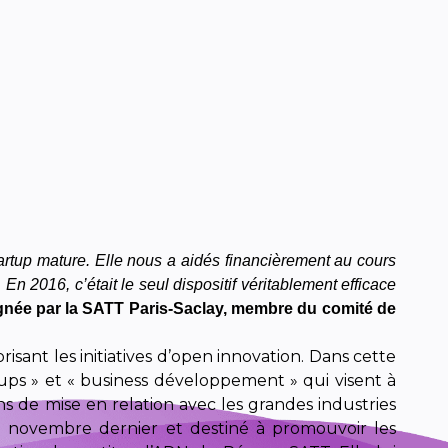
rtup mature. Elle nous a aidés financièrement au cours
n 2016, c’était le seul dispositif véritablement efficace
ée par la SATT Paris-Saclay, membre du comité de
sant les initiatives d’open innovation. Dans cette
rtups » et « business développement » qui visent à
ns de mise en relation avec les grandes industries
 novembre dernier et destiné à promouvoir les