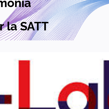
pmonia
 la SATT