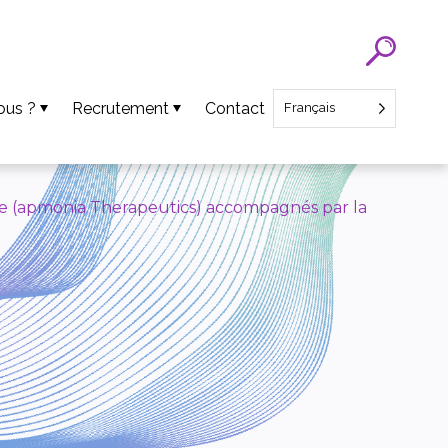
ous ?
Recrutement
Contact
Français
Recrutement SATT Nord
Recrutement CEO Startup
nne (apmonia Therapeutics) accompagnés par la
ens
ts