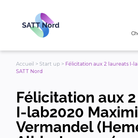
Panneau de gestion des cookies
Ch
Po
Pou
Accueil
>
Start up
>
Félicitation aux 2 laureats 
SATT Nord
Pou
Tél
Félicitation aux 2
Ap
I-lab2020 Maximi
Vermandel (Heme