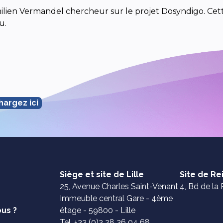
milien Vermandel chercheur sur le projet Dosyndigo. Ce
au.
hargez ici
Siège et site de Lille
Site de R
25, Avenue Charles Saint-Venant
4, Bd de la 
Immeuble central Gare - 4ème
us ?
étage - 59800 - Lille
Tel. +33 (0)3 28 36 04 68