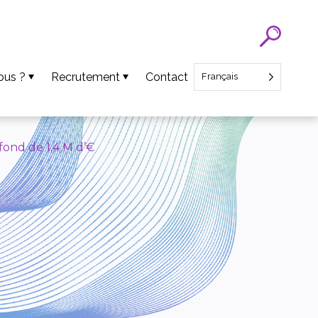
ous ?
Recrutement
Contact
Français
Recrutement SATT Nord
Recrutement CEO Startup
ond de 1,4 M d’€
ens
ts