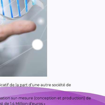
catif de la part d’une autre société de
isation sur-mesure (conception et production) de
 de 1,4 Million d’euros »