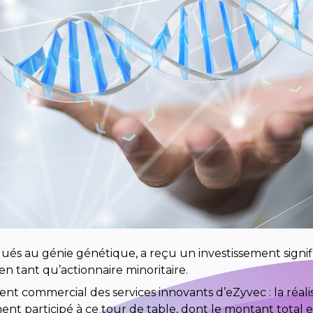
qués au génie génétique, a reçu un investissement signifi
n tant qu’actionnaire minoritaire.
t commercial des services innovants d’eZyvec : la réal
t participé à ce tour de table, dont le montant total est