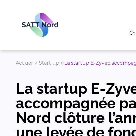
Panneau de gestion des cookies
Ch
Po
Pou
Accueil
>
Start up
>
La startup E-Zyvec accompagn
Pou
La startup E-Zyv
Tél
Ap
accompagnée par
Nord clôture l’an
une levée de fon