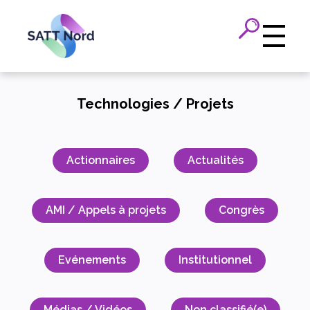
Panneau de gestion des cookies
Technologies / Projets
Actionnaires
Actualités
AMI / Appels à projets
Congrès
Evénements
Institutionnel
Médias / Vidéos
Non classifié(e)