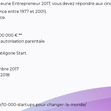
Jeune Entrepreneur 2017, vous devez répondre aux cinq
ance entre 1977 et 2001).
ce.
100 000 € **
 autorisation parentale.
atégorie Start.
mbre 2017
r 2018
e.fr/10-000-startups-pour-changer-le-monde/