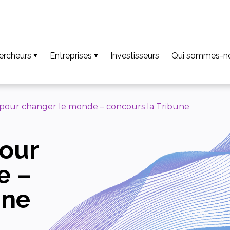
ercheurs
Entreprises
Investisseurs
Qui sommes-n
ur que vos résultats deviennent une invention
Accéder aux technologies disponibles
Notre équipe
r faire de votre invention une innovation
Découvrez notre accompagnement
Missions
 pour changer le monde – concours la Tribune
r que votre innovation soit créatrice de valeur
Accéder aux compétences des plateformes
Nos valeurs
pour
écharger le guide et les fiches chercheurs
Projets Europé
pels à projets / AMI
Nos actualités
e –
Téléchargemen
une