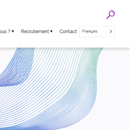
ous ?
Recrutement
Contact
Français
Recrutement SATT Nord
Recrutement CEO Startup
ens
ts