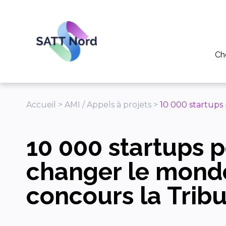
Panneau de gestion des cookies
Ch
Po
Pou
Accueil
>
AMI / Appels à projets
>
10 000 startups
Pou
10 000 startups 
Tél
Ap
changer le mond
concours la Trib